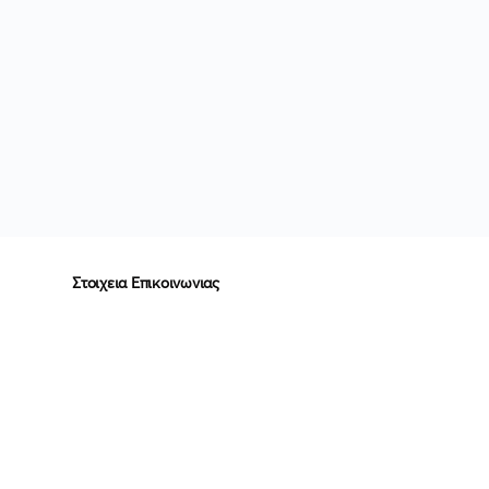
Στοιχεια Επικοινωνιας
(Ελλάδα) 0030 6948257557
(Κύπρος) 00357 99140329
info@islandofman.gr
Γράμμου 4
Ελλάδα