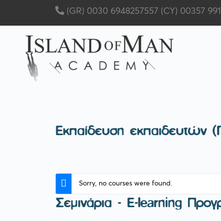
(GR) 0030 6948257557
(CY) 00357 99
Εκπαίδευση εκπαιδευτών (Γί
Sorry, no courses were found.
Σεμινάρια - E-learning Προγ