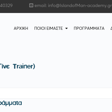
140329
email: info@IslandofMan-academy.gr
ΑΡΧΙΚΗ
ΠΟΙΟΙ ΕΙΜΑΣΤΕ
ΠΡΟΓΡΑΜΜΑΤΑ
νε Trainer)
ράμματα