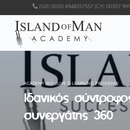
(GR) 0030 6948257557
(CY) 00357 99
ACADEMY 360ᵒ (LIVE E-LEARNING PROGRAM)
Ιδανικός σύντροφο
συνεργάτης 360