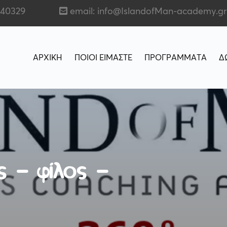
140329
email: info@IslandofMan-academy.gr
ΑΡΧΙΚΗ
ΠΟΙΟΙ ΕΙΜΑΣΤΕ
ΠΡΟΓΡΑΜΜΑΤΑ
Δ
ς – φίλος –