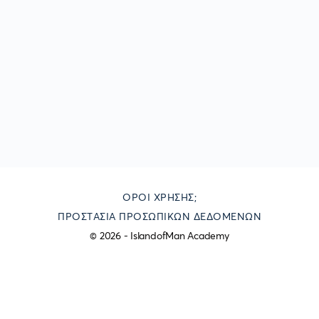
ΌΡΟΙ ΧΡΉΣΗΣ;
ΠΡΟΣΤΑΣΊΑ ΠΡΟΣΩΠΙΚΏΝ ΔΕΔΟΜΈΝΩΝ
© 2026 - IslandofMan Academy
Στοιχεια Επικοινωνιας
(Ελλάδα) 0030 6948257557