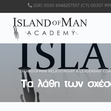
(GR) 0030 6948257557
(CY) 00357 99
ISLANDOFMAN RELATIONSHIP & LEADERSHIP CO
Τα λάθη των σχέ