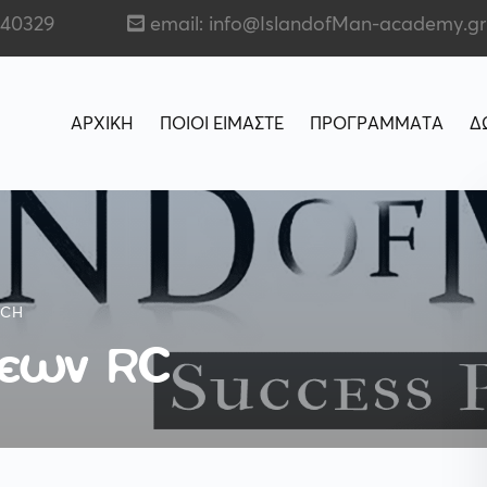
140329
email: info@IslandofMan-academy.gr
ΑΡΧΙΚΗ
ΠΟΙΟΙ ΕΙΜΑΣΤΕ
ΠΡΟΓΡΑΜΜΑΤΑ
Δ
ACH
σεων RC