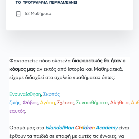
TO ΠΡΌΓΡΑΜΜΑ ΠΕΡΙΛΑΜΒΆΝΕΙ
52 Μαθήματα
Φανταστείτε πόσο ολότελα
διαφορετικός θα ήταν ο
κόσμος
μας
αν εκτός από Ιστορία και Μαθηματικά,
είχαμε διδαχθεί στο σχολείο «μαθήματα» όπως:
Ενσυναίσθηση
,
Σκοπός
ζωής
,
Φόβος
,
Αγάπη
,
Σχέσεις
,
Συναισθήματα
,
Αλήθεια
,
Αυθ
εαυτός
.
Όραμά μας στο
IslandofMan
C
h
i
l
d
r
e
n
Academy
είναι
έρθουν τα παιδιά σε επαφή με αυτές τις έννοιες, να