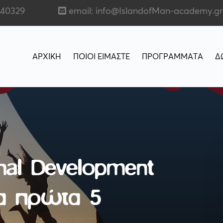
140329
email: info@IslandofMan-academy.gr
ΑΡΧΙΚΗ
ΠΟΙΟΙ ΕΙΜΑΣΤΕ
ΠΡΟΓΡΑΜΜΑΤΑ
Δ
nal Development
τα πρώτα 5