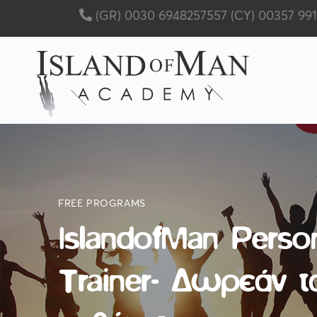
(GR) 0030 6948257557
(CY) 00357 99
FREE PROGRAMS
IslandofMan Perso
Trainer- Δωρεάν 