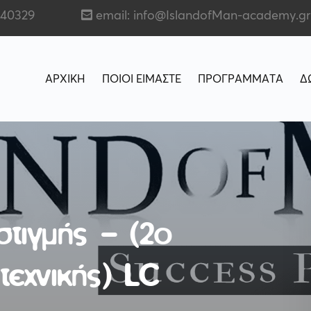
140329
email: info@IslandofMan-academy.gr
ΑΡΧΙΚΗ
ΠΟΙΟΙ ΕΙΜΑΣΤΕ
ΠΡΟΓΡΑΜΜΑΤΑ
Δ
στιγμής – (2ο
τεχνικής) LC