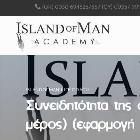
(GR) 0030 6948257557
(CY) 00357 99
ISLANDOFMAN LIFE COACH
Συνειδητότητα της 
μέρος) (εφαρμογή 